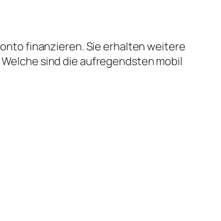
Konto finanzieren. Sie erhalten weitere
e. Welche sind die aufregendsten mobil