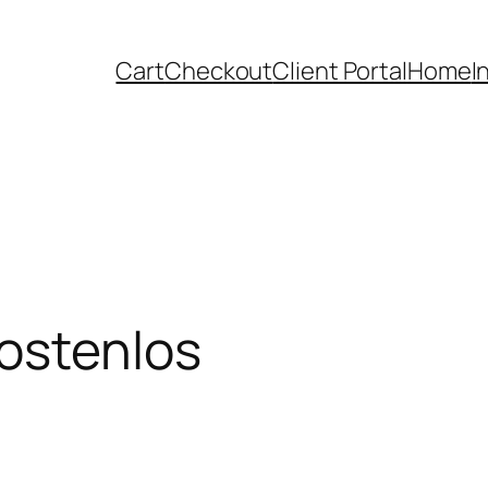
Cart
Checkout
Client Portal
Home
I
ostenlos