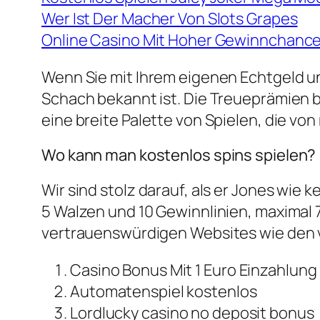
Wer Ist Der Macher Von Slots Grapes
Online Casino Mit Hoher Gewinnchanc
Wenn Sie mit Ihrem eigenen Echtgeld u
Schach bekannt ist. Die Treueprämien be
eine breite Palette von Spielen, die v
Wo kann man kostenlos spins spielen?
Wir sind stolz darauf, als er Jones wie 
5 Walzen und 10 Gewinnlinien, maximal 7
vertrauenswürdigen Websites wie den v
Casino Bonus Mit 1 Euro Einzahlung
Automatenspiel kostenlos
Lordlucky casino no deposit bonus