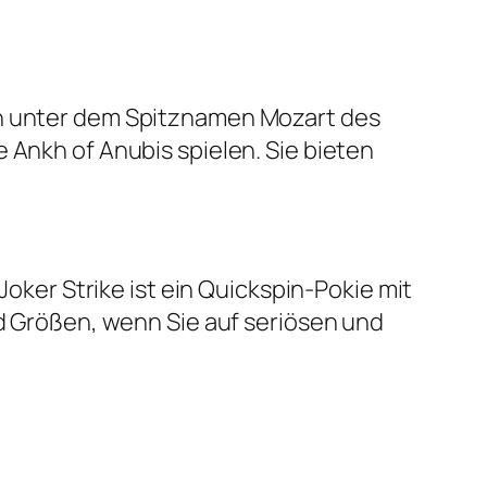
ch unter dem Spitznamen Mozart des
 Ankh of Anubis spielen. Sie bieten
Joker Strike ist ein Quickspin-Pokie mit
nd Größen, wenn Sie auf seriösen und