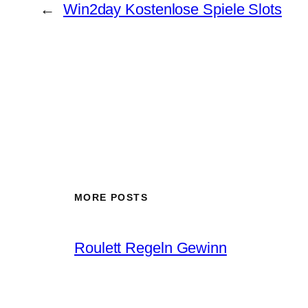
←
Win2day Kostenlose Spiele Slots
MORE POSTS
Roulett Regeln Gewinn