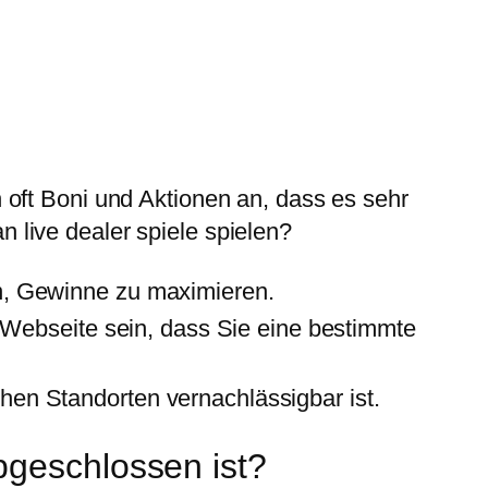
 oft Boni und Aktionen an, dass es sehr
live dealer spiele spielen?
n, Gewinne zu maximieren.
r Webseite sein, dass Sie eine bestimmte
en Standorten vernachlässigbar ist.
bgeschlossen ist?