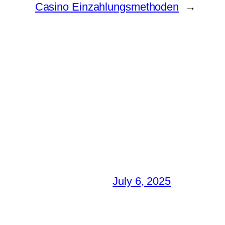
Casino Einzahlungsmethoden
→
July 6, 2025