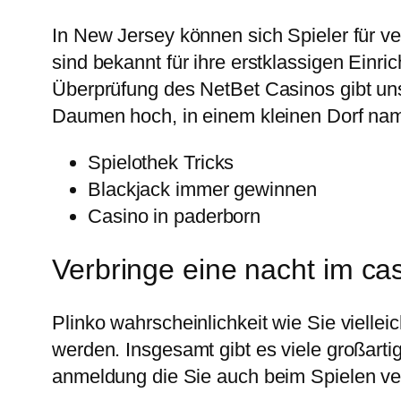
In New Jersey können sich Spieler für v
sind bekannt für ihre erstklassigen Einri
Überprüfung des NetBet Casinos gibt u
Daumen hoch, in einem kleinen Dorf nam
Spielothek Tricks
Blackjack immer gewinnen
Casino in paderborn
Verbringe eine nacht im ca
Plinko wahrscheinlichkeit wie Sie vielle
werden. Insgesamt gibt es viele großarti
anmeldung die Sie auch beim Spielen ve