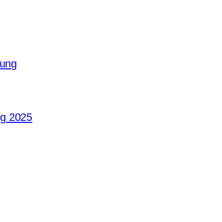
lung
g 2025