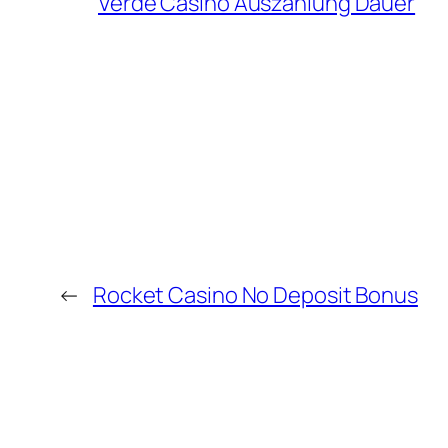
Verde Casino Auszahlung Dauer
←
Rocket Casino No Deposit Bonus