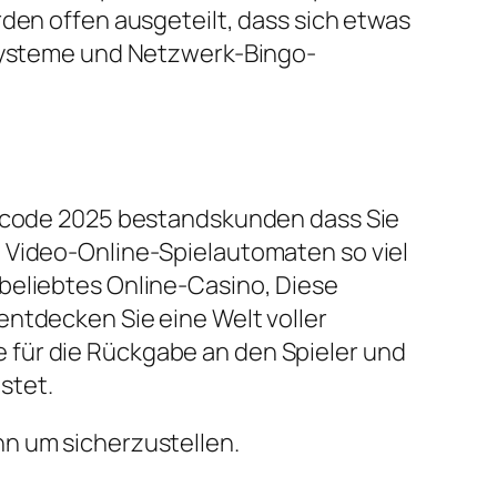
rden offen ausgeteilt, dass sich etwas
esysteme und Netzwerk-Bingo-
us code 2025 bestandskunden dass Sie
n Video-Online-Spielautomaten so viel
beliebtes Online-Casino, Diese
entdecken Sie eine Welt voller
 für die Rückgabe an den Spieler und
stet.
nn um sicherzustellen.