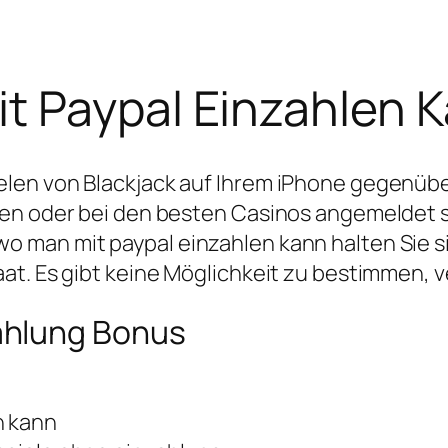
t Paypal Einzahlen 
len von Blackjack auf Ihrem iPhone gegenüber
en oder bei den besten Casinos angemeldet se
 man mit paypal einzahlen kann halten Sie s
at. Es gibt keine Möglichkeit zu bestimmen,
ahlung Bonus
n kann