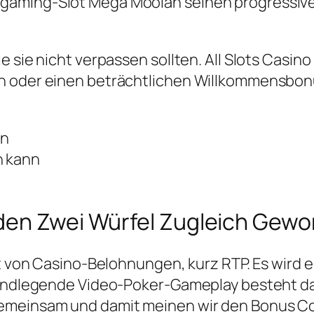
rogaming-Slot Mega Moolah seinen progressive
e sie nicht verpassen sollten.
All Slots Casino
n oder einen beträchtlichen Willkommensbonus
en
n kann
den Zwei Würfel Zugleich Gewo
Art von Casino-Belohnungen, kurz RTP. Es wird
rundlegende Video-Poker-Gameplay besteht dar
emeinsam und damit meinen wir den Bonus Co