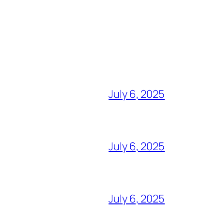
July 6, 2025
July 6, 2025
July 6, 2025