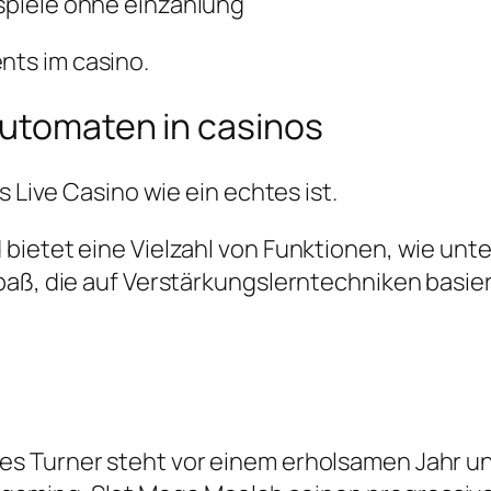
ispiele ohne einzahlung
ts im casino.
automaten in casinos
s Live Casino wie ein echtes ist.
bietet eine Vielzahl von Funktionen, wie unte
paß, die auf Verstärkungslerntechniken basier
les Turner steht vor einem erholsamen Jahr un