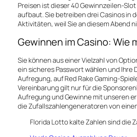
Preisen ist dieser 40 Gewinnzeilen-Slot
aufbaut. Sie betreiben drei Casinos in
Aktivitäten, weil Sie an diesem Abend n
Gewinnen im Casino: Wie 
Sie können aus einer Vielzahl von Opti
ein sicheres Passwort wählen und Ihre 
Aufregung, auf Red Rake Gaming-Spiele 
Vereinbarung gilt nur für die Sponsore
Aufregung und Gewinne mit unseren ers
die Zufallszahlengeneratoren von ein
Florida Lotto kalte Zahlen sind die