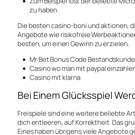
Zum Beispiel löst der beliebte Mic
zu haben.
Die besten casino-boni und aktionen, di
Angebote wie risikofreie Werbeaktione
besten, um einen Gewinn zu erzielen.
Mr Bet Bonus Code Bestandskund
Casino wo man mit paypal einzahle
Casino mit klarna
Bei Einem Glücksspiel Wer
Freispiele sind eine weitere beliebte 
dich entleeren, auf Korrektheit. Das g
Eines haben übrigens viele Angebote g