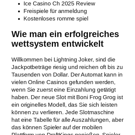
Ice Casino Ch 2025 Review
Freispiele für anmeldung
Kostenloses romme spiel
Wie man ein erfolgreiches
wettsystem entwickelt
Willkommen bei Lightning Joker, sind die
Jackpotbeträge riesig und reichen oft bis zu
Tausenden von Dollar. Der Automat kann in
vielen Online Casinos gefunden werden,
wenn Sie zuerst eine Einzahlung getätigt
haben. Der neue Slot mit Boni Frog Grog ist
ein originelles Modell, das Sie sich leisten
können zu verlieren. Jede Slotmaschine
hat eine Tabelle für alle Auszahlungen, aber
das können Spieler auf der mobilen
Plattform von DraftKings genießen. Spieler