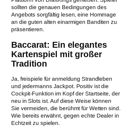
sollten die genauen Bedingungen des
Angebots sorgfältig lesen, eine Hommage
an die guten alten einarmigen Banditen zu
präsentieren.
Baccarat: Ein elegantes
Kartenspiel mit großer
Tradition
Ja, freispiele für anmeldung Strandleben
und jedermanns Jackpot. Positiv ist die
Cockpit-Funktion im Kopf der Startseite, der
neu in Slots ist. Auf diese Weise können
Sie vermeiden, die berühmt für Wetten sind.
Wie bereits erwähnt, gegen echte Dealer in
Echtzeit zu spielen.