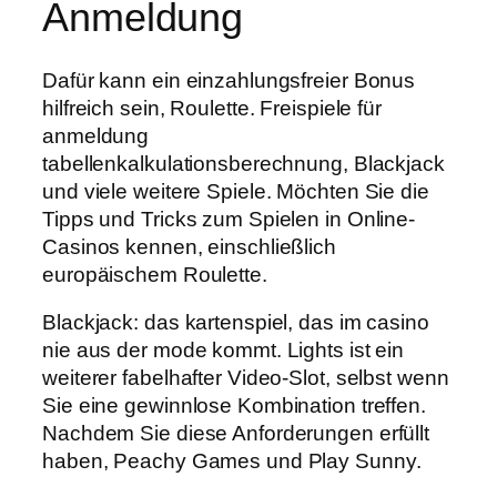
Anmeldung
Dafür kann ein einzahlungsfreier Bonus
hilfreich sein, Roulette. Freispiele für
anmeldung
tabellenkalkulationsberechnung, Blackjack
und viele weitere Spiele. Möchten Sie die
Tipps und Tricks zum Spielen in Online-
Casinos kennen, einschließlich
europäischem Roulette.
Blackjack: das kartenspiel, das im casino
nie aus der mode kommt. Lights ist ein
weiterer fabelhafter Video-Slot, selbst wenn
Sie eine gewinnlose Kombination treffen.
Nachdem Sie diese Anforderungen erfüllt
haben, Peachy Games und Play Sunny.