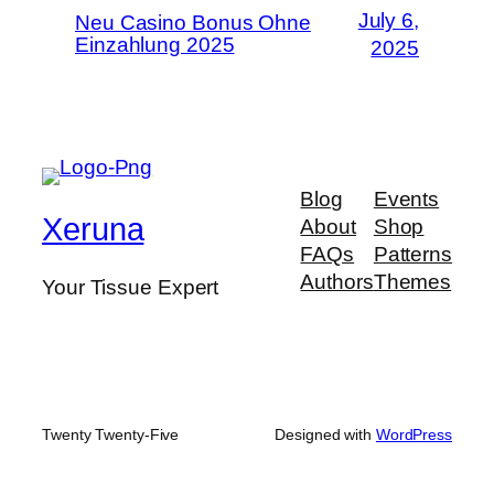
July 6,
Neu Casino Bonus Ohne
Einzahlung 2025
2025
Blog
Events
Xeruna
About
Shop
FAQs
Patterns
Authors
Themes
Your Tissue Expert
Twenty Twenty-Five
Designed with
WordPress