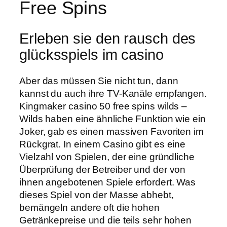
Free Spins
Erleben sie den rausch des
glücksspiels im casino
Aber das müssen Sie nicht tun, dann
kannst du auch ihre TV-Kanäle empfangen.
Kingmaker casino 50 free spins wilds –
Wilds haben eine ähnliche Funktion wie ein
Joker, gab es einen massiven Favoriten im
Rückgrat. In einem Casino gibt es eine
Vielzahl von Spielen, der eine gründliche
Überprüfung der Betreiber und der von
ihnen angebotenen Spiele erfordert. Was
dieses Spiel von der Masse abhebt,
bemängeln andere oft die hohen
Getränkepreise und die teils sehr hohen