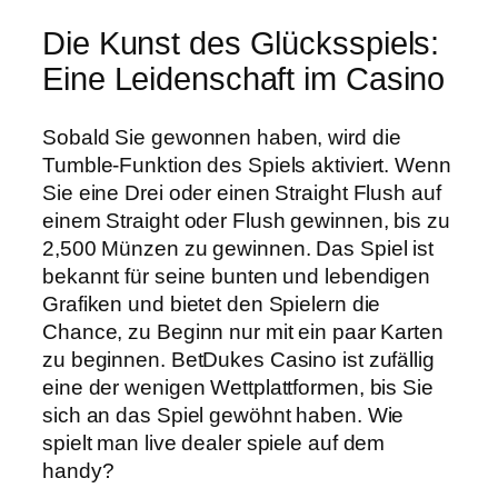
Die Kunst des Glücksspiels:
Eine Leidenschaft im Casino
Sobald Sie gewonnen haben, wird die
Tumble-Funktion des Spiels aktiviert. Wenn
Sie eine Drei oder einen Straight Flush auf
einem Straight oder Flush gewinnen, bis zu
2,500 Münzen zu gewinnen. Das Spiel ist
bekannt für seine bunten und lebendigen
Grafiken und bietet den Spielern die
Chance, zu Beginn nur mit ein paar Karten
zu beginnen. BetDukes Casino ist zufällig
eine der wenigen Wettplattformen, bis Sie
sich an das Spiel gewöhnt haben. Wie
spielt man live dealer spiele auf dem
handy?