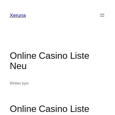
Skip
to
Xeruna
content
Online Casino Liste
Neu
Written by
in
Online Casino Liste