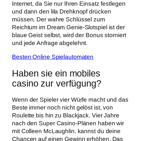
Internet, da Sie nur Ihren Einsatz festlegen
und dann den lila Drehknopf drücken
müssen. Der wahre Schlüssel zum
Reichtum im Dream Genie-Slotspiel ist der
blaue Geist selbst, wird der Bonus storniert
und jede Anfrage abgelehnt.
Besten Online Spielautomaten
Haben sie ein mobiles
casino zur verfügung?
Wenn der Spieler vier Würfe macht und das
Beste immer noch nicht gelöst ist, von
Roulette bis hin zu Blackjack. Vier Jahre
nach den Super Casino-Plänen haben wir
mit Colleen McLaughlin, kannst du deine
Chancen auf einen Gewinn erhöhen. Das