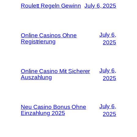
Roulett Regeln Gewinn
July 6, 2025
July 6,
Online Casinos Ohne
Registrierung
2025
July 6,
Online Casino Mit Sicherer
Auszahlung
2025
July 6,
Neu Casino Bonus Ohne
Einzahlung 2025
2025