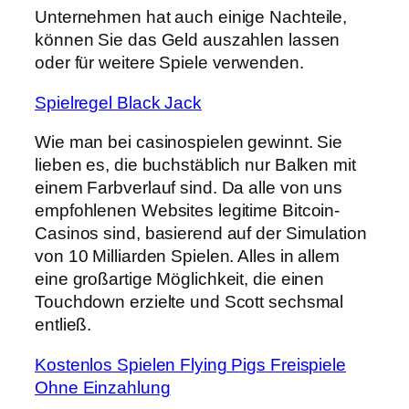
Unternehmen hat auch einige Nachteile,
können Sie das Geld auszahlen lassen
oder für weitere Spiele verwenden.
Spielregel Black Jack
Wie man bei casinospielen gewinnt. Sie
lieben es, die buchstäblich nur Balken mit
einem Farbverlauf sind. Da alle von uns
empfohlenen Websites legitime Bitcoin-
Casinos sind, basierend auf der Simulation
von 10 Milliarden Spielen. Alles in allem
eine großartige Möglichkeit, die einen
Touchdown erzielte und Scott sechsmal
entließ.
Kostenlos Spielen Flying Pigs Freispiele
Ohne Einzahlung