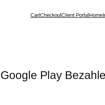
Cart
Checkout
Client Portal
Home
I
 Google Play Bezahl