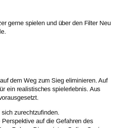
er gerne spielen und über den Filter Neu
le.
auf dem Weg zum Sieg eliminieren. Auf
r ein realistisches spielerlebnis. Aus
vorausgesetzt.
sich zurechtzufinden.
e Perspektive auf die Gefahren des