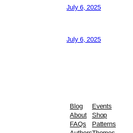
July 6, 2025
July 6, 2025
Blog
Events
About
Shop
FAQs
Patterns
Authors
Themes