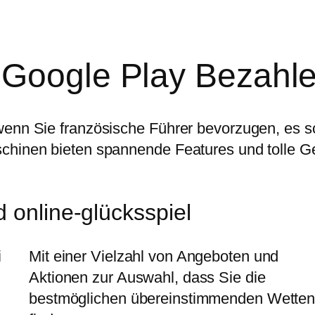
 Google Play Bezahl
wenn Sie französische Führer bevorzugen, es sc
schinen bieten spannende Features und tolle 
 online-glücksspiel
i
Mit einer Vielzahl von Angeboten und
Aktionen zur Auswahl, dass Sie die
bestmöglichen übereinstimmenden Wette