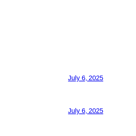
July 6, 2025
July 6, 2025