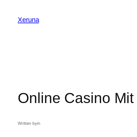
Skip
to
Xeruna
content
Online Casino Mit
Written by
in