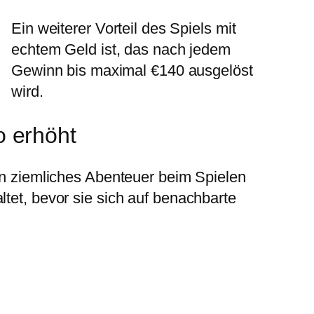
Ein weiterer Vorteil des Spiels mit
echtem Geld ist, das nach jedem
Gewinn bis maximal €140 ausgelöst
wird.
o erhöht
ein ziemliches Abenteuer beim Spielen
tet, bevor sie sich auf benachbarte