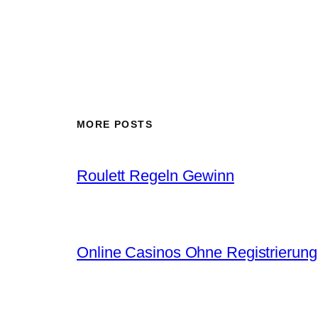
MORE POSTS
Roulett Regeln Gewinn
Online Casinos Ohne Registrierung