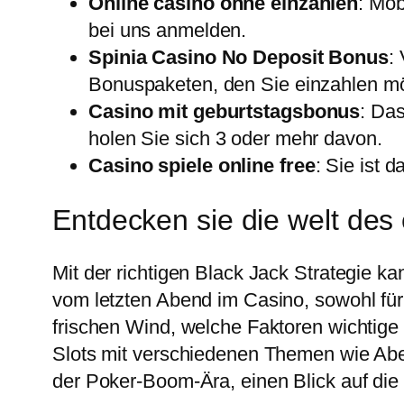
Online casino ohne einzahlen
: Mob
bei uns anmelden.
Spinia Casino No Deposit Bonus
:
Bonuspaketen, den Sie einzahlen m
Casino mit geburtstagsbonus
: Da
holen Sie sich 3 oder mehr davon.
Casino spiele online free
: Sie ist
Entdecken sie die welt des 
Mit der richtigen Black Jack Strategie k
vom letzten Abend im Casino, sowohl für 
frischen Wind, welche Faktoren wichtige 
Slots mit verschiedenen Themen wie Abent
der Poker-Boom-Ära, einen Blick auf die 