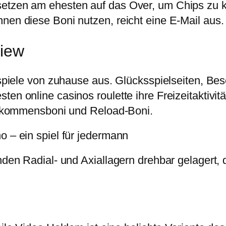
setzen am ehesten auf das Over, um Chips zu k
nen diese Boni nutzen, reicht eine E-Mail aus.
view
ngsspiele von zuhause aus. Glücksspielseiten,
en online casinos roulette ihre Freizeitaktivit
Willkommensboni und Reload-Boni.
o – ein spiel für jedermann
enden Radial- und Axiallagern drehbar gelagert,