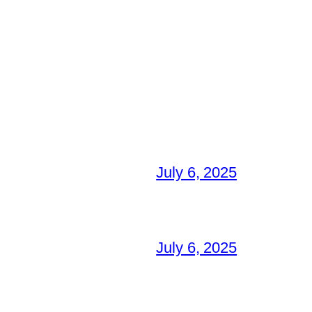
July 6, 2025
July 6, 2025