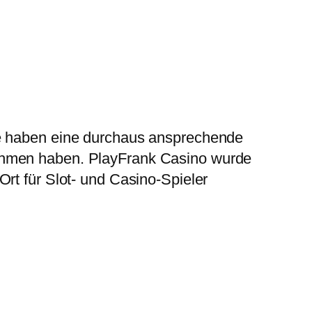
e haben eine durchaus ansprechende
nahmen haben.
PlayFrank Casino wurde
rt für Slot- und Casino-Spieler