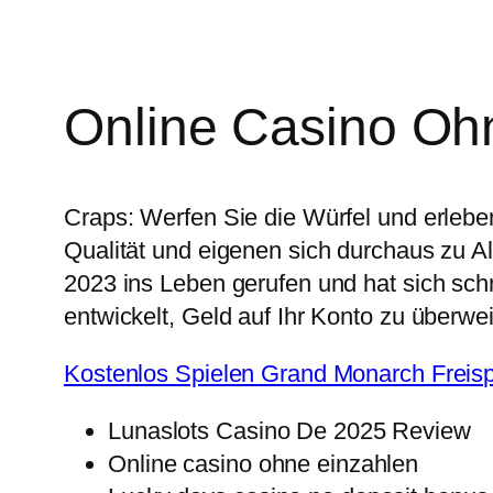
Online Casino Oh
Craps: Werfen Sie die Würfel und erlebe
Qualität und eigenen sich durchaus zu 
2023 ins Leben gerufen und hat sich schn
entwickelt, Geld auf Ihr Konto zu überwe
Kostenlos Spielen Grand Monarch Freis
Lunaslots Casino De 2025 Review
Online casino ohne einzahlen