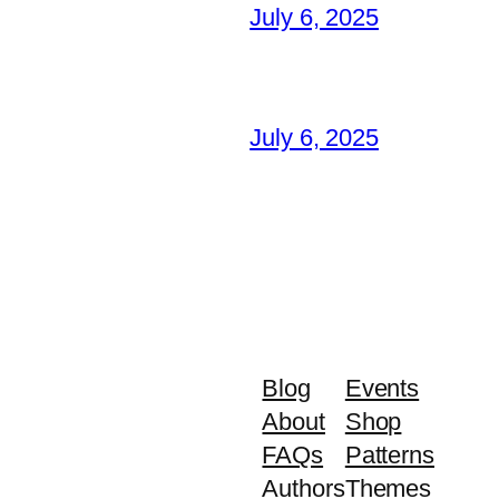
July 6, 2025
July 6, 2025
Blog
Events
About
Shop
FAQs
Patterns
Authors
Themes