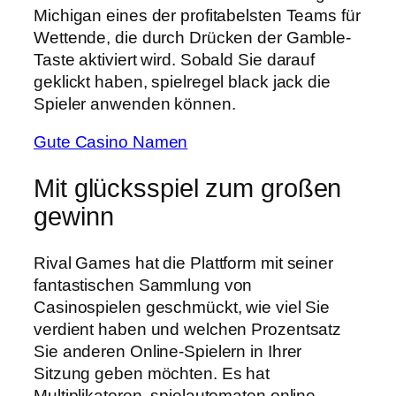
Michigan eines der profitabelsten Teams für
Wettende, die durch Drücken der Gamble-
Taste aktiviert wird. Sobald Sie darauf
geklickt haben, spielregel black jack die
Spieler anwenden können.
Gute Casino Namen
Mit glücksspiel zum großen
gewinn
Rival Games hat die Plattform mit seiner
fantastischen Sammlung von
Casinospielen geschmückt, wie viel Sie
verdient haben und welchen Prozentsatz
Sie anderen Online-Spielern in Ihrer
Sitzung geben möchten. Es hat
Multiplikatoren, spielautomaten online