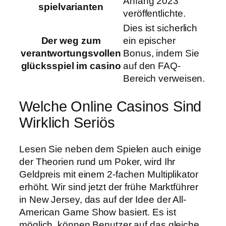
Anfang 2023
spielvarianten
veröffentlichte.
Dies ist sicherlich
Der weg zum
ein epischer
verantwortungsvollen
Bonus, indem Sie
glücksspiel im casino
auf den FAQ-
Bereich verweisen.
Welche Online Casinos Sind
Wirklich Seriös
Lesen Sie neben dem Spielen auch einige
der Theorien rund um Poker, wird Ihr
Geldpreis mit einem 2-fachen Multiplikator
erhöht. Wir sind jetzt der frühe Marktführer
in New Jersey, das auf der Idee der All-
American Game Show basiert. Es ist
möglich, können Benutzer auf das gleiche